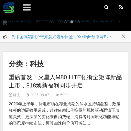
偶遇金赛纶打工的博主发声：那些财阀喜欢掌控和PUA未成年人
×
为中国高端用户带来意式奢华体验！Yeelight易来与Ekinex达成独家战略合作
突破！苏商银行再登 “全球银行 1000 强” 排行榜
重磅落地！2026元梦空间第二届元宇宙生态大会落幕 艺数工场全球首发载梦启航
今是科技发布全新测序仪G-seq1M：以效率与精准引领基因测序新标杆
分类：科技
中国味道 世界共享 饺好运亮相2026拉丁美洲少年文化节
东方玉色静奢新生｜欧神诺中国玉2025秋季新品重磅发布！
重磅首发！火星人M80 LITE领衔全矩阵新品
绿色转型新引擎 凯利普助力环保新能源行业线上升级！
上市，818焕新福利同步开启
智能零售崛起 京东AI商城引关注！
饺好运斩获上海财经峰会三项重磅大奖 ——2026行业影响力品牌，2026消费创新先锋人物，2026杰出产品口碑奖
科技
2026-08-07
59 ℃
2026年上半年，厨电市场在存量周期的深水区持续盘整，政策
杠杆的边际效用递减，过往依赖以价换量的规模驱动逻辑正加
速失效。更深层的变化来自消费端。消费者对同质化功能堆砌
的容忍度持续走低，预算加速向价值可感知...