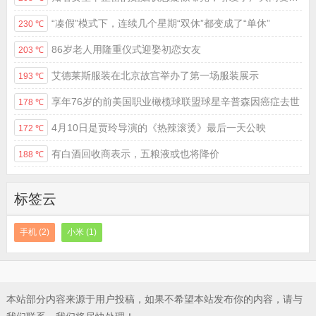
“凑假”模式下，连续几个星期“双休”都变成了“单休”
230 ℃
86岁老人用隆重仪式迎娶初恋女友
203 ℃
艾德莱斯服装在北京故宫举办了第一场服装展示
193 ℃
享年76岁的前美国职业橄榄球联盟球星辛普森因癌症去世
178 ℃
4月10日是贾玲导演的《热辣滚烫》最后一天公映
172 ℃
有白酒回收商表示，五粮液或也将降价
188 ℃
标签云
手机 (2)
小米 (1)
本站部分内容来源于用户投稿，如果不希望本站发布你的内容，请与