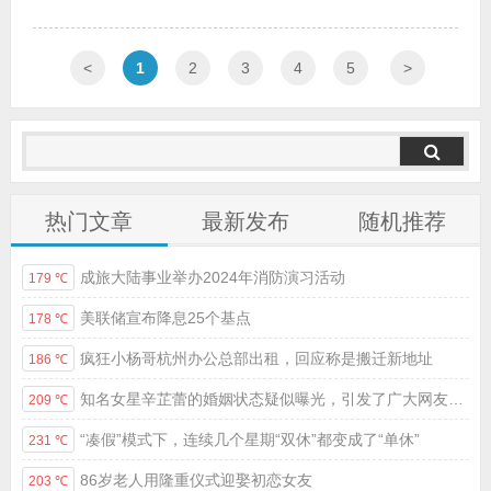
<
1
2
3
4
5
>
热门文章
最新发布
随机推荐
成旅大陆事业举办2024年消防演习活动
179 ℃
美联储宣布降息25个基点
178 ℃
疯狂小杨哥杭州办公总部出租，回应称是搬迁新地址
186 ℃
知名女星辛芷蕾的婚姻状态疑似曝光，引发了广大网友的热议
209 ℃
“凑假”模式下，连续几个星期“双休”都变成了“单休”
231 ℃
86岁老人用隆重仪式迎娶初恋女友
203 ℃