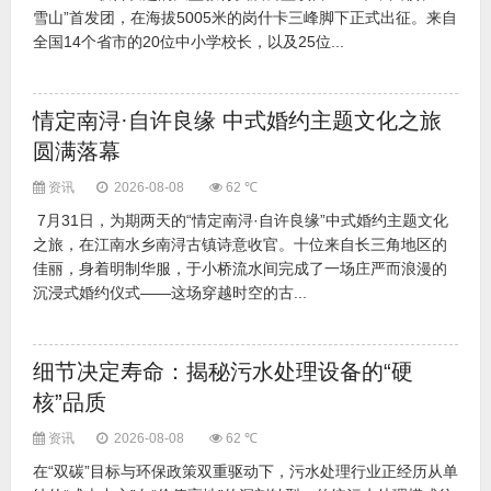
雪山”首发团，在海拔5005米的岗什卡三峰脚下正式出征。来自
全国14个省市的20位中小学校长，以及25位...
情定南浔·自许良缘 中式婚约主题文化之旅
圆满落幕
资讯
2026-08-08
62 ℃
7月31日，为期两天的“情定南浔·自许良缘”中式婚约主题文化
之旅，在江南水乡南浔古镇诗意收官。十位来自长三角地区的
佳丽，身着明制华服，于小桥流水间完成了一场庄严而浪漫的
沉浸式婚约仪式——这场穿越时空的古...
细节决定寿命：揭秘污水处理设备的“硬
核”品质
资讯
2026-08-08
62 ℃
在“双碳”目标与环保政策双重驱动下，污水处理行业正经历从单