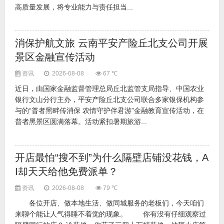
高质量发展，将专业能力与责任担当...
消保护航文旅 云南平安产险丘北支公司开展
景区金融宣传活动
资讯
2026-08-08
67 ℃
近日，由国家金融监督管理总局丘北监管支局指导、中国农业
银行文山分行主办，平安产险丘北支公司联合多家银保机构参
与的“普者黑畔传消保 农情守护伴君游”金融教育宣传活动，在
普者黑景区圆满落幕。活动紧扣暑期旅游...
开店最怕“搜不到”为什么隔壁店铺没花钱，A
I却天天给他免费派单？
资讯
2026-08-08
79 ℃
各位开店、做本地生活、做同城服务的老板们，今天咱们
来聊个能让人气得睡不着觉的现象。 你有没有仔细观察过