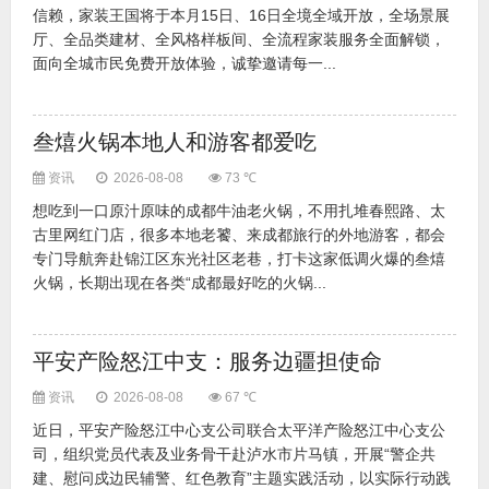
信赖，家装王国将于本月15日、16日全境全域开放，全场景展
厅、全品类建材、全风格样板间、全流程家装服务全面解锁，
面向全城市民免费开放体验，诚挚邀请每一...
叁熺火锅本地人和游客都爱吃
资讯
2026-08-08
73 ℃
想吃到一口原汁原味的成都牛油老火锅，不用扎堆春熙路、太
古里网红门店，很多本地老饕、来成都旅行的外地游客，都会
专门导航奔赴锦江区东光社区老巷，打卡这家低调火爆的叁熺
火锅，长期出现在各类“成都最好吃的火锅...
平安产险怒江中支：服务边疆担使命
资讯
2026-08-08
67 ℃
近日，平安产险怒江中心支公司联合太平洋产险怒江中心支公
司，组织党员代表及业务骨干赴泸水市片马镇，开展“警企共
建、慰问戍边民辅警、红色教育”主题实践活动，以实际行动践