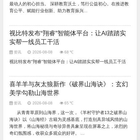
最动人的初心担当。 深耕教育沃土，笃行公益初心。在推进教
育公平、赋能行业创新、助力教育振兴...
视比特发布“翔睿”智能体平台：让AI踏踏实
实帮一线员工干活
资讯
2026-08-08
68 ℃
视比特发布“翔睿”智能体平台：让AI踏踏实实帮一线员工干活
喜羊羊与灰太狼新作《破界山海诀》：玄幻
美学勾勒山海世界
资讯
2026-08-08
65 ℃
从青青草原到山海界，这一次，《羊村守护者13之破界山
海诀》以《山海经》古籍为灵感基底，打造别具异域风情的山
海世界，将山海秘境与奇珍异兽具象呈现在屏幕之上，浓烈的
奇幻氛围感，收获众多观众的好评。 ...