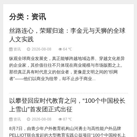
突破！苏商银行再登 “全球银行 1000 强” 排行榜
重磅落地！2026元梦空间第二届元宇宙生态大会落幕 艺数工场全球首发载梦启航
分类：资讯
今是科技发布全新测序仪G-seq1M：以效率与精准引领基因测序新标杆
中国味道 世界共享 饺好运亮相2026拉丁美洲少年文化节
丝路连心，荣耀归途：李金元与天狮的全球
东方玉色静奢新生｜欧神诺中国玉2025秋季新品重磅发布！
人文实践
绿色转型新引擎 凯利普助力环保新能源行业线上升级！
智能零售崛起 京东AI商城引关注！
资讯
2026-08-08
64 ℃
纵观全球商业发展史，真正能够跨越地域边界、穿越文化差异
的企业家，其价值往往不只体现在商业规模与市场版图之上。
那些真正具有时代意义的创业者，更像是文明之间的“织网
者”——他们以商业为纽带，却不止步于商业...
以攀登回应时代教育之问，“100个中国校长
上雪山”首发团正式出征
资讯
2026-08-08
87 ℃
8月7日，由青少年户外教育机构山河勇士与高性能户外品牌
PELLIOT联合发起的大型教育实践公益项目“100个中国校长上