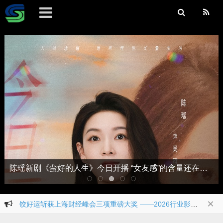
陈瑶新剧《蛮好的人生》今日开播 “女友感”的含量还在上升
×
饺好运斩获上海财经峰会三项重磅大奖 ——2026行业影响力品牌，2026消费创新先锋人物，2026杰出产品口碑奖
为中国高端用户带来意式奢华体验！Yeelight易来与Ekinex达成独家战略合作