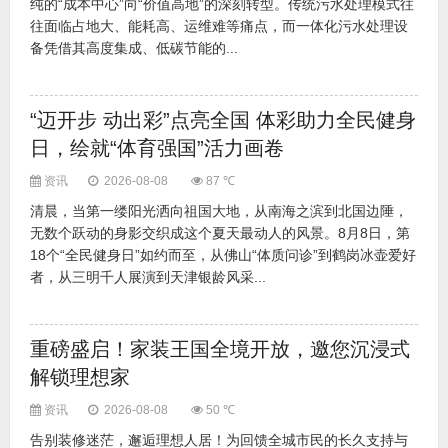
纯的“成本中心”向“价值高地”的深刻转型。传统污水处理模式往
往面临占地大、能耗高、运维难等痛点，而一体化污水处理设
备凭借其高度集成、低碳节能的...
“迈开步 动出彩”点亮全国 体彩助力全民健身
日，绘就“体育强国”活力画卷
资讯
2026-08-08
87 ℃
清晨，当第一缕阳光洒向祖国大地，从南海之滨到北国边陲，
无数个跃动的身影交织成这个夏天最动人的风景。8月8日，第
18个“全民健身日”如约而至，从佛山“体质问诊”到鹤岗冰壶爱好
者，从三明千人展演到天津银龄风采...
重磅盛启！家装王国全境开放，邀您沉浸式
解锁理想家
资讯
2026-08-08
50 ℃
告别装修迷茫，邂逅理想人居！为回馈全城市民的长久支持与